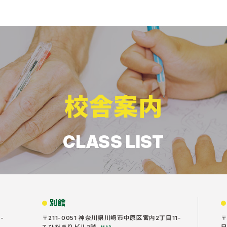
校舎案内
CLASS LIST
別館
-
〒211-0051 神奈川県川崎市中原区宮内2丁目11-
〒
7 ひだまりビル2階
目