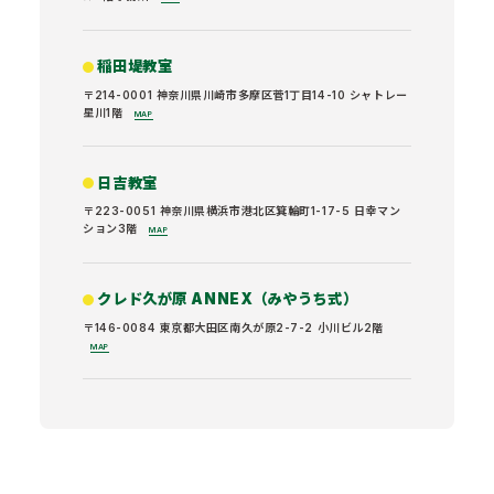
稲田堤教室
〒214-0001 神奈川県川崎市多摩区菅1丁目14-10 シャトレー
星川1階
MAP
日吉教室
〒223-0051 神奈川県横浜市港北区箕輪町1-17-5 日幸マン
ション3階
MAP
クレド久が原 ANNEX（みやうち式）
〒146-0084 東京都大田区南久が原2-7-2 小川ビル2階
MAP