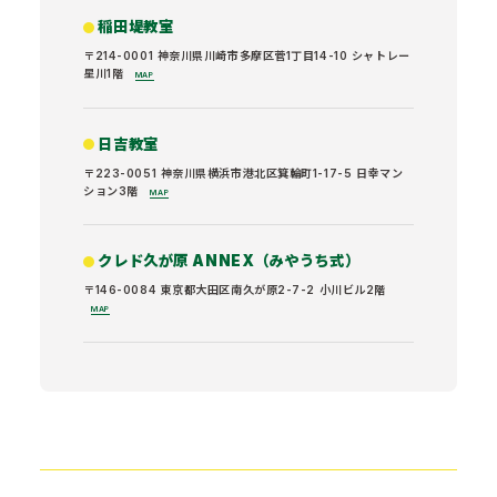
稲田堤教室
〒214-0001 神奈川県川崎市多摩区菅1丁目14-10 シャトレー
星川1階
MAP
日吉教室
〒223-0051 神奈川県横浜市港北区箕輪町1-17-5 日幸マン
ション3階
MAP
クレド久が原 ANNEX（みやうち式）
〒146-0084 東京都大田区南久が原2-7-2 小川ビル2階
MAP