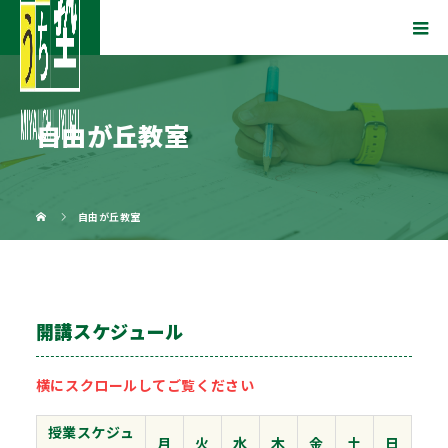
自由が丘教室
自由が丘教室
開講スケジュール
横にスクロールしてご覧ください
授業スケジュ
月
火
水
木
金
土
日