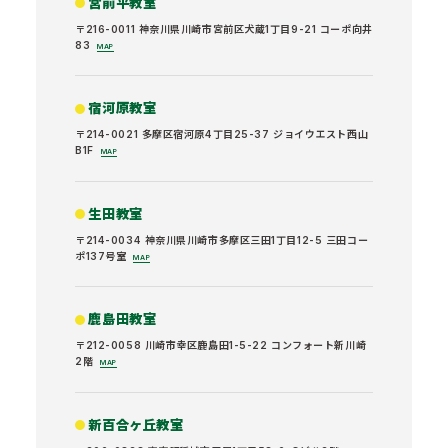
宮前平教室
〒216-0011 神奈川県川崎市宮前区犬蔵1丁目9-21 コーポ向井
83
MAP
宿河原教室
〒214-0021 多摩区宿河原4丁目25-37 ジョイウエスト西山
B1F
MAP
生田教室
〒214-0034 神奈川県川崎市多摩区三田1丁目12-5 三田コー
ポ137号室
MAP
鹿島田教室
〒212-0058 川崎市幸区鹿島田1-5-22 コンフォート新川崎
2階
MAP
新百合ヶ丘教室