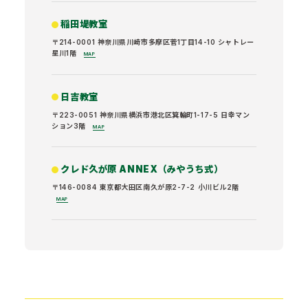
稲田堤教室
〒214-0001 神奈川県川崎市多摩区菅1丁目14-10 シャトレー
星川1階
MAP
日吉教室
〒223-0051 神奈川県横浜市港北区箕輪町1-17-5 日幸マン
ション3階
MAP
クレド久が原 ANNEX（みやうち式）
〒146-0084 東京都大田区南久が原2-7-2 小川ビル2階
MAP