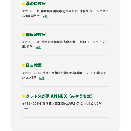
溝の口教室
〒213-0011 神奈川県川崎市高津区久本3丁目9-6 リンクスビ
ル4階事務所
MAP
稲田堤教室
〒214-0001 神奈川県川崎市多摩区菅1丁目14-10 シャトレー
星川1階
MAP
日吉教室
〒223-0051 神奈川県横浜市港北区箕輪町1-17-5 日幸マン
ション3階
MAP
クレド久が原 ANNEX（みやうち式）
〒146-0084 東京都大田区南久が原2-7-2 小川ビル2階
MAP