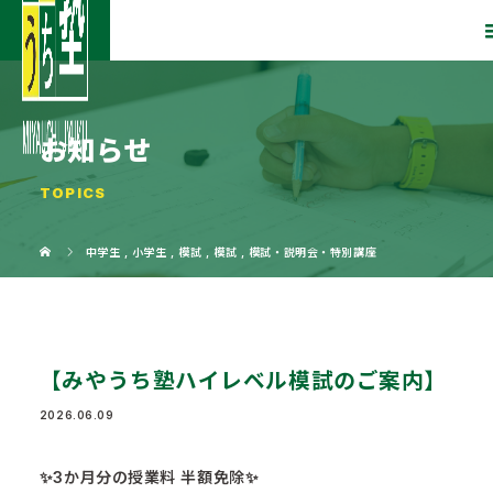
お知らせ
TOPICS
中学生
,
小学生
,
模試
,
模試
,
模試・説明会・特別講座
【みやうち塾ハイレベル模試のご案内】
2026.06.09
✨3か月分の授業料 半額免除✨